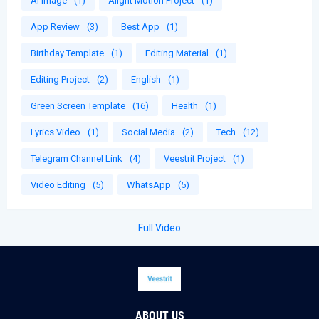
Ai image
(1)
Alight Motion Project
(1)
App Review
(3)
Best App
(1)
Birthday Template
(1)
Editing Material
(1)
Editing Project
(2)
English
(1)
Green Screen Template
(16)
Health
(1)
Lyrics Video
(1)
Social Media
(2)
Tech
(12)
Telegram Channel Link
(4)
Veestrit Project
(1)
Video Editing
(5)
WhatsApp
(5)
Full Video
ABOUT US